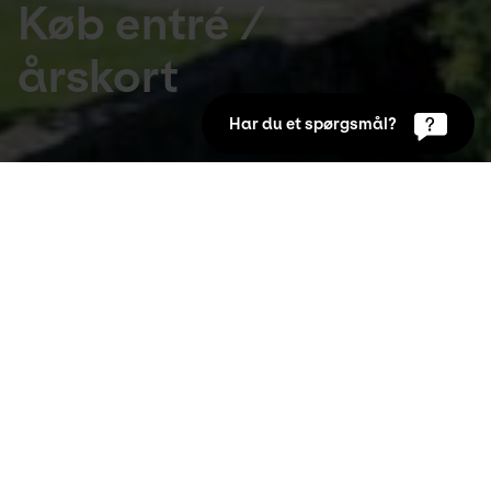
Køb entré /
årskort
Har du et spørgsmål?
Besøg