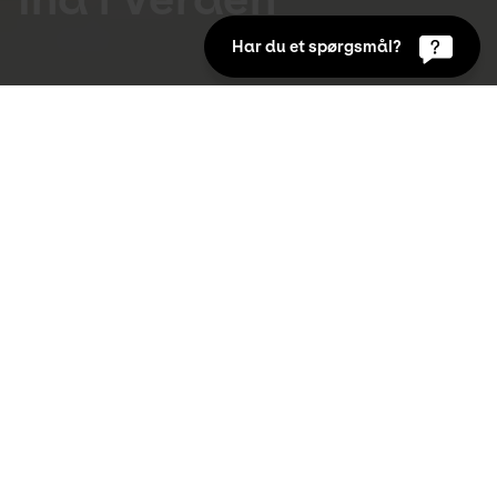
Har du et spørgsmål?
Udstillinger
13. nov 2019 til 23. feb 2020
Med præsentationen af Dea Trier Mørchs 
grafiske værker giver Kunsten et nyt, 
fokuseret blik på en markant, engageret og 
politisk kunstner, hvis enkle og nærværende 
skildringer fra både intimsfæren og 
samfundslivet prægede særligt 1970'ernes 
Danmark.
For mange vil der være tale om et nostalgisk 
gensyn, mens mødet med Dea Trier Mørchs ikoniske 
billedsprog for andre vil være nyt og øjenåbnende. 
Hun startede som billedkunstner allerede som 16-
årig, hvor hun blev optaget på Kunstakademiets 