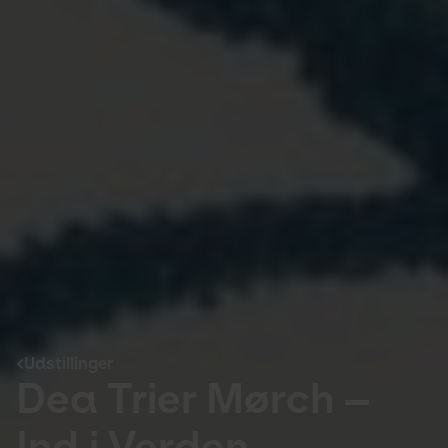
Udstillinger
Dea Trier Mørch –
Ind i Verden