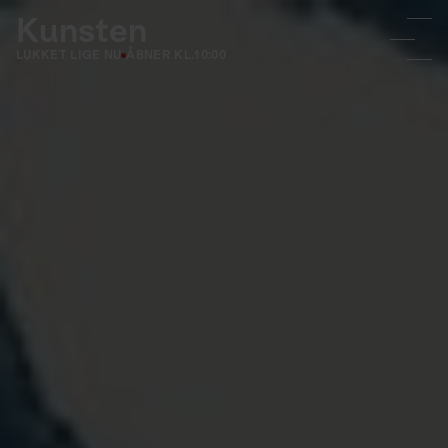
Kunsten
LUKKET LIGE NU
ÅBNER KL.
10:00