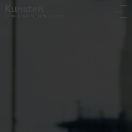
Kunsten
LUKKET LIGE NU
ÅBNER KL.
10:00