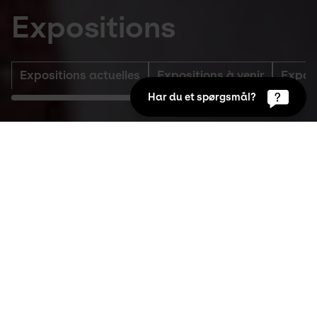
Expositions
Expositions actuelles
Expositions à venir
Expos
Har du et spørgsmål?
Expositions actuelles