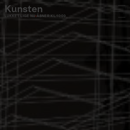
Kunsten
LUKKET LIGE NU
ÅBNER KL.
10:00