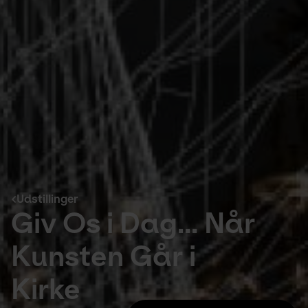
Udstillinger
Giv Os i Dag... Når
Kunsten Går i
Kirke