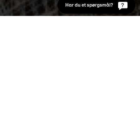
Har du et spørgsmål?
Udstillinger
14. okt 2012 til 2. jun 2013
I 333 år har Budolfi Kirkes store lysekrone 
hængt som et markant element foran koret. 
Nu har den tyske billedkunstner Thilo Frank 
udskiftet lysekronen med en ny og moderne 
version. Kom og se lysekronen fra Budolfi 
Kirke hænge på KUNSTEN, hvor den er i 
publikums øjenhøjde.
Thilo Franks lysekrone kan således opleves i Budolfi 
Kirke, mens den originale lysekrone fra Budolfi Kirke 
kan opleves på KUNSTEN, hvor den er kommet ned i 
publikums øjenhøjde.
Projektet er en del af et landsdækkende initiativ, 