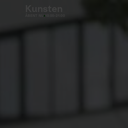
Kunsten
ÅBENT NU
10:00-21:00