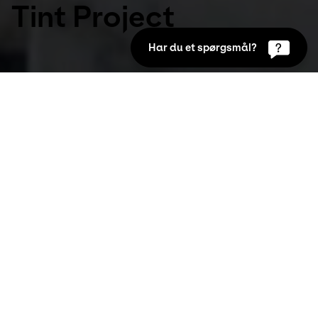
Tint Project
Har du et spørgsmål?
Udstillinger
7. mar 2015 til 26. apr 2015
Flesh Tint Project er Hesselholdt & Mejlvangs 
hidtil største samlede præsentation 
herhjemme. Det opsigtsvækkende projekt 
består af omfattende udstillinger i Kunsthal 
NORD og KUNSTEN, flaginstallationer i de 
gamle kedel- og turbinehaller i Nordkraft, 
samt et næsten halvanden kilometer langt 
gadeforløb med hudfarvede flag og vimpler
Præmiering af FLESH TINT PROJECT ved 
kunstnerne Sofie Hesselholdt og Vibeke Mejlvang. 
Statens Kunstfonds Legatudvalg for Billedkunst har 