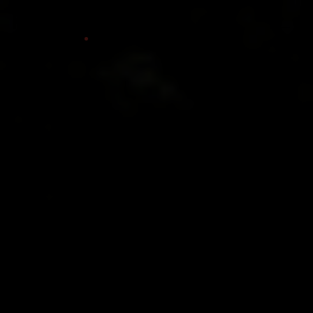
Kunsten
LUKKET LIGE NU
ÅBNER KL.
10:00