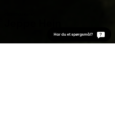
Samtidskunst
Jeppe Hein
Har du et spørgsmål?
Samtidskunst
Jeppe Hein
Forslag til temaer
Arkitektur og rum
Global og international samtidskunst
Kunst i byrummet
Kunst og funktion
Kunst og teknik
Om Jeppe Hein