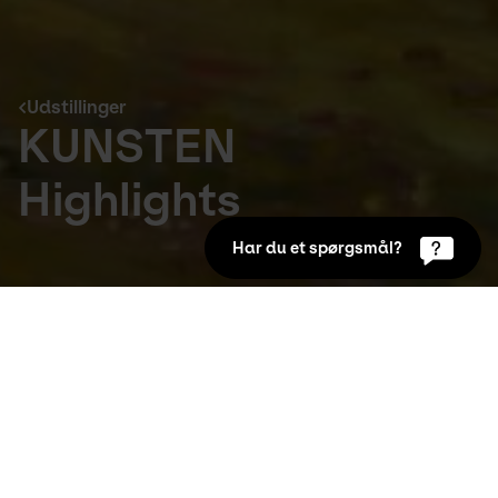
Udstillinger
KUNSTEN
Highlights
Har du et spørgsmål?
Udstillinger
29. jul 2013
Highlights fra KUNSTENs samling er nu 
hængt op i en helt ny konstellation. Fra de 
ældste guldaldermalerier af Abildgaard og 
Juel til helt nye værker af Michael Kvium og 
Ivan Andersen.