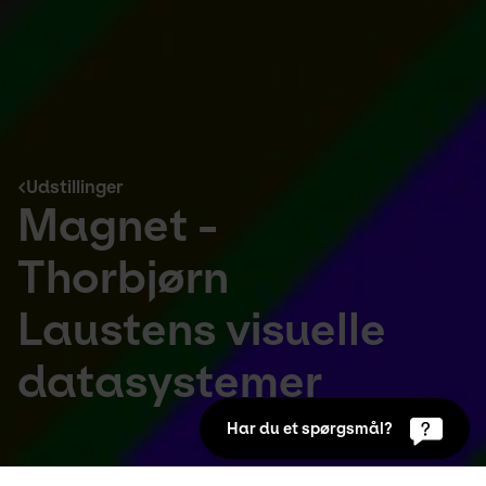
Udstillinger
Magnet -
Thorbjørn
Laustens visuelle
datasystemer
Har du et spørgsmål?
Udstillinger