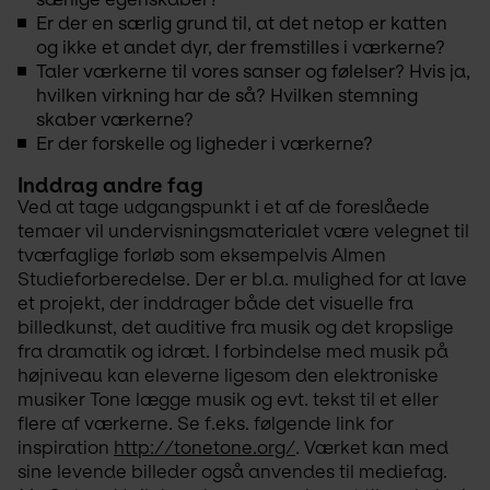
Er der en særlig grund til, at det netop er katten
og ikke et andet dyr, der fremstilles i værkerne?
Taler værkerne til vores sanser og følelser? Hvis ja,
hvilken virkning har de så? Hvilken stemning
skaber værkerne?
Er der forskelle og ligheder i værkerne?
Inddrag andre fag
Ved at tage udgangspunkt i et af de foreslåede 
temaer vil undervisningsmaterialet være velegnet til 
tværfaglige forløb som eksempelvis Almen 
Studieforberedelse. Der er bl.a. mulighed for at lave 
et projekt, der inddrager både det visuelle fra 
billedkunst, det auditive fra musik og det kropslige 
fra dramatik og idræt. I forbindelse med musik på 
højniveau kan eleverne ligesom den elektroniske 
musiker Tone lægge musik og evt. tekst til et eller 
flere af værkerne. Se f.eks. følgende link for 
inspiration 
http://tonetone.org/
. Værket kan med 
sine levende billeder også anvendes til mediefag. 