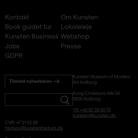
Footer
Kontakt
Om Kunsten
small
Book guidet tur
Lokaleleje
Kunsten Business
Webshop
Jobs
Presse
GDPR
Subscribe
Kunsten Museum of Modern 
Tilmeld nyhedsbrev
Art Aalborg
to
mail
Kong Christians Alle 50
9000 Aalborg
Tlf: +45 82 38 90 70
kunsten@kunsten.dk 
CVR: 47 21 82 68
faktura@kunstenfaktura.dk