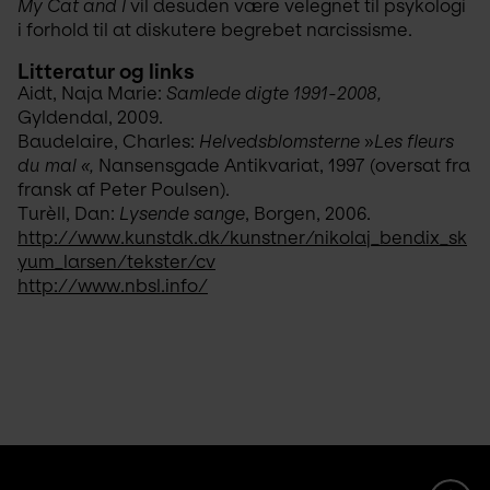
My Cat and I
 vil desuden være velegnet til psykologi 
i forhold til at diskutere begrebet narcissisme.  
Litteratur og links
Aidt, Naja Marie: 
Samlede digte 1991-2008, 
Gyldendal, 2009.
Baudelaire, Charles: 
Helvedsblomsterne 
»
Les fleurs 
du mal «, 
Nansensgade Antikvariat, 1997 (oversat fra 
fransk af Peter Poulsen).
Turèll, Dan: 
Lysende sange
, Borgen, 2006.
http://www.kunstdk.dk/kunstner/nikolaj_bendix_sk
yum_larsen/tekster/cv
http://www.nbsl.info/