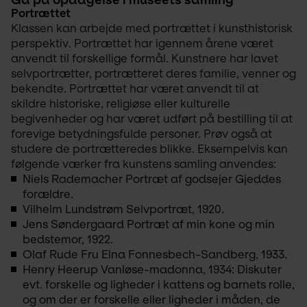
Portrættet
Klassen kan arbejde med portrættet i kunsthistorisk 
perspektiv. Portrættet har igennem årene været 
anvendt til forskellige formål. Kunstnere har lavet 
selvportrætter, portrætteret deres familie, venner og 
bekendte. Portrættet har været anvendt til at 
skildre historiske, religiøse eller kulturelle 
begivenheder og har været udført på bestilling til at 
forevige betydningsfulde personer. Prøv også at 
studere de portrætteredes blikke. Eksempelvis kan 
følgende værker fra kunstens samling anvendes:
Niels Rademacher
Portræt af godsejer Gjeddes
forældre.
Vilhelm Lundstrøm
Selvportræt,
1920.
Jens Søndergaard
Portræt af min kone og min
bedstemor,
1922.
Olaf Rude
Fru Elna Fonnesbech-Sandberg
, 1933.
Henry Heerup
Vanløse-madonna
, 1934: Diskuter
evt. forskelle og ligheder i kattens og barnets rolle,
og om der er forskelle eller ligheder i måden, de