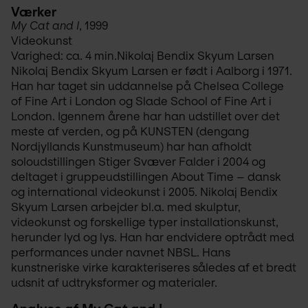
Værker
My Cat and I
, 1999
Videokunst
Varighed: ca. 4 min.Nikolaj Bendix Skyum Larsen
Nikolaj Bendix Skyum Larsen er født i Aalborg i 1971. 
Han har taget sin uddannelse på Chelsea College 
of Fine Art i London og Slade School of Fine Art i 
London. Igennem årene har han udstillet over det 
meste af verden, og på KUNSTEN (dengang 
Nordjyllands Kunstmuseum) har han afholdt 
soloudstillingen Stiger Svæver Falder i 2004 og 
deltaget i gruppeudstillingen About Time – dansk 
og international videokunst i 2005. Nikolaj Bendix 
Skyum Larsen arbejder bl.a. med skulptur, 
videokunst og forskellige typer installationskunst, 
herunder lyd og lys. Han har endvidere optrådt med 
performances under navnet NBSL. Hans 
kunstneriske virke karakteriseres således af et bredt 
udsnit af udtryksformer og materialer.