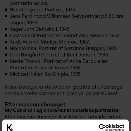
portrætteres på.
Niels Lergaard
Portræt,
1935.
Jens Ferdinand Willumsen
Selvportræt på 80 års
dagen,
1943.
Asger Jorn
Didaska І,
1945.
Eigil Wendt
Portræt af Svend Wiig Hansen,
1953.
Andy Warhol
Marilyn Monroe,
1967.
Niels Winkel
Portræt af Suzanne Brøgger
, 1982.
Lars Nørgård
Portræt af Berit Jensen,
1985.
Mette Tronvoll
Portræt af Anne Berbu
eller
Portræt af Hannah Kruse,
1994.
Michael Kvium
So Simple,
1995.
Inden besøget er det altid en god idé at undersøge, 
om de enkelte værker er tilgængelige på museet. 
Efter museumsbesøget
My Cat and I og andre kunsthistoriske portrætter
Efter museumsbesøget kan klassen arbejde videre 
med 
My Cat and I
 i et kunsthistorisk perspektiv ved 
at diskutere værket i forhold til tidligere perioders 