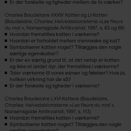
Er der forskelle og ligheder mellem de to værker?
Charles Baudelaire 
XXXІV Katten
 og 
LІ Katten
(Baudelaire, Charles: 
Helvedsblomsterne 
»
Les fleurs 
du mal «,
 Nansensgade Antikvariat, 1997, s. 63 og 88)
Hvordan fremstilles katten i værkerne?
Hvordan er forholdet mellem menneske og kat?
Symboliserer katten noget? Tillægges den nogle
særlige egenskaber?
Er der en særlig grund til, at det netop er katten
og ikke et andet dyr, der fremstilles i værkerne?
Taler værkerne til vores sanser og følelser? Hvis ja,
hvilken virkning har de så?
Er der forskelle og ligheder i værkerne?
Charles Baudelaire 
LXVІ Kattene
 (Baudelaire, 
Charles:
 Helvedsblomsterne 
»
Les fleurs du mal «,
Nansensgade Antikvariat, 1997, s. 113)
Hvordan fremstilles katten i værkerne?
Symboliserer katten noget? Tillægges den nogle
særlige egenskaber?