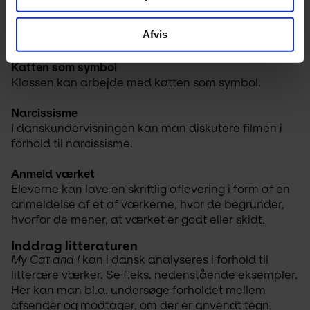
dyrevelfærd? Hvorfor har kunstneren valgt katten, 
der normalt betragtes som et egenrådigt og 
Afvis
selvstændigt dyr?
Katten som symbol
Klassen kan arbejde med katten som symbol.
Narcissisme
I danskundervisningen kan man diskutere filmen i 
forhold til narcissisme.
Anmeld værket
Eleverne kan lave en skriftlig aflevering i form af en 
anmeldelse af et af værkerne, hvor de begrunder, 
hvorfor de mener, at værket er godt eller skidt. 
Inddrag litteraturen
My Cat and I
 kan i dansk analyseres i forhold til 
litterære værker. Se f.eks. nedenstående eksempler. 
Her kan man bl.a. undersøge forholdet mellem 
afsender og modtager, om der er anvendt tegn, 