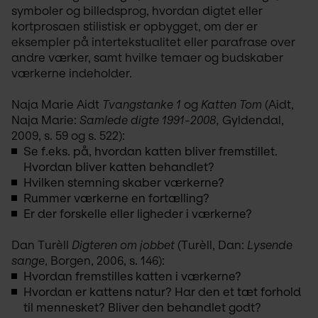
symboler og billedsprog, hvordan digtet eller 
kortprosaen stilistisk er opbygget, om der er 
eksempler på intertekstualitet eller parafrase over 
andre værker, samt hvilke temaer og budskaber 
værkerne indeholder.
Naja Marie Aidt 
Tvangstanke 1
 og
 Katten Tom
 (Aidt, 
Naja Marie: 
Samlede digte 1991-2008, 
Gyldendal, 
2009, s. 59 og s. 522):
Se f.eks. på, hvordan katten bliver fremstillet.
Hvordan bliver katten behandlet?
Hvilken stemning skaber værkerne?
Rummer værkerne en fortælling?
Er der forskelle eller ligheder i værkerne?
Dan Turèll 
Digteren om jobbet
 (Turèll, Dan: 
Lysende 
sange
, Borgen, 2006, s. 146):  
Hvordan fremstilles katten i værkerne?
Hvordan er kattens natur? Har den et tæt forhold
til mennesket? Bliver den behandlet godt?