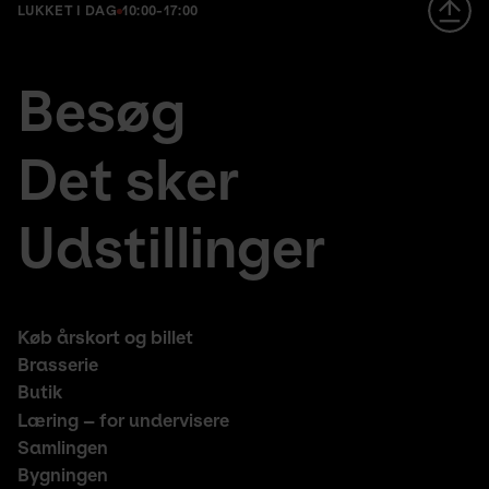
LUKKET I DAG
10:00-17:00
Footer
en
Besøg
large
fr
menu
de
Det sker
Udstillinger
Footer
Køb årskort og billet
middle
Brasserie
Butik
Læring – for undervisere
Samlingen
Bygningen