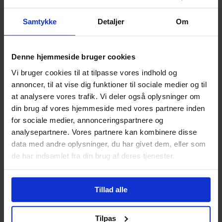
portrætter.
Samtykke
Detaljer
Om
Kunsten og skønheden
Klassen kan arbejde med skønhedsidealer igennem 
tiderne. Hvordan har kunsten fremstillet skønhed? 
Denne hjemmeside bruger cookies
Hvordan fremstiller kunsten skønhed i dag? 
Vi bruger cookies til at tilpasse vores indhold og
Forsøger hovedpersonen i 
My Cat and I
 overhovedet 
annoncer, til at vise dig funktioner til sociale medier og til
at leve op til et skønhedsideal?
at analysere vores trafik. Vi deler også oplysninger om
Krop og identitet
din brug af vores hjemmeside med vores partnere inden
Værket kan bruges som afsæt til at diskutere 
for sociale medier, annonceringspartnere og
temaer som identitet og kropslighed. Diskuter f.eks., 
analysepartnere. Vores partnere kan kombinere disse
om værket kan ses som en kritik af modeverdenens 
data med andre oplysninger, du har givet dem, eller som
fokus på perfekt fremtoning, posering og jagten på 
de har indsamlet fra din brug af deres tjenester.
”det gode billede”?
Dyrevelfærd
Tillad alle
Diskuter evt., om værket kan ses som en kritik af 
menneskets overlegenhed i forhold til naturen og 
dyr? Hvordan er hovedpersonens forhold til 
Tilpas