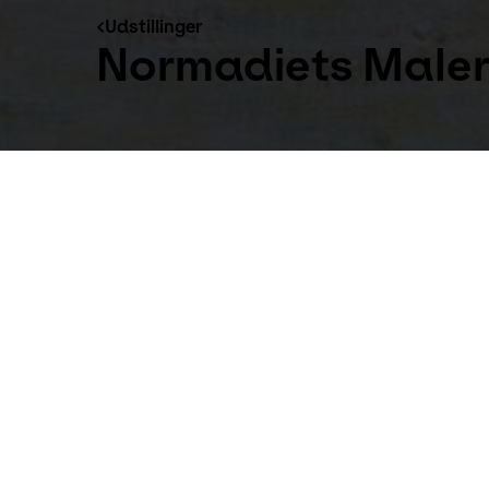
Udstillinger
Normadiets Male
Udstillinger
25. aug 2013 til 10. nov 2013
Normandiets Malere præsenterer museets
Renoir, Bonnard, Boudin og mange flere,
Motiverne er hentet fra Normandiets fantastisk
menneskelige bevidsthed. Denne udvikling ses f
er sammensat på baggrund af samlingen 'Peindr
1800-tallet med fokus på det normanniske l