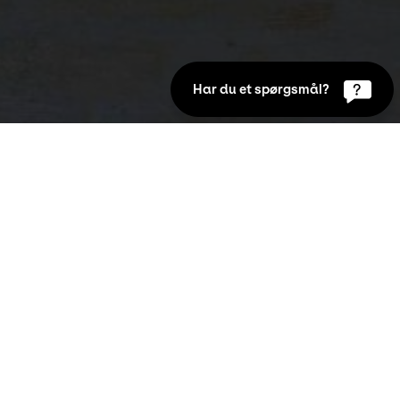
Har du et spørgsmål?
historiens største malere som Monet, 
mandiet.
allet fået en stadig større plads i den 
 på sjælelige rørelser. 'Normandiets malere' 
ution, hvis formål er at indsamle værker fra 