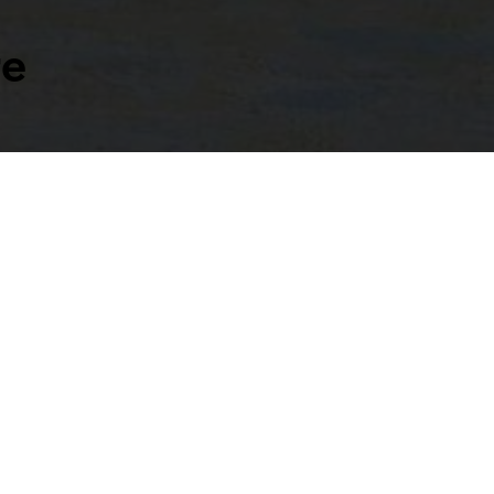
re
 publikum for en perlerække af værker fra kunst
 der alle har taget udgangspunkt i naturen i Nor
e landskaber og omskiftelige vejr. Vejret har siden 1800-t
or alvor i maleriet, hvor vejret fastholdes som et billede
e en Normandie'; en fransk privat- og statsstøttet instit
andskab.