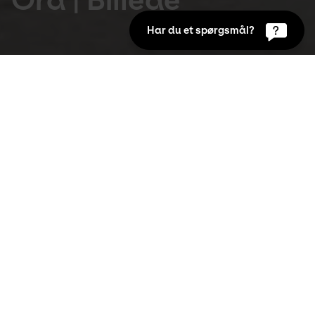
Har du et spørgsmål?
Udstillinger
18. nov 2022 til 21. maj 2023
Ord giver billeder, og billeder giver ord. Oplev 
forfatterne Alberte Winding, Jesper Wung-
Sung og Josefine Klougart, når de sætter 
tekst og tale på seks markante værker fra 
samlingen.
Ord kan skabe billeder. Billeder, der ikke 
nødvendigvis er ens for alle, ligesom de billeder, vi 
ser, ikke nødvendigvis fremkalder de samme ord hos 
alle. Et kunstværk opleves derfor aldrig ens, idet vi 
ser på det ud fra forskellige ståsteder og med 
forskellige øjne.