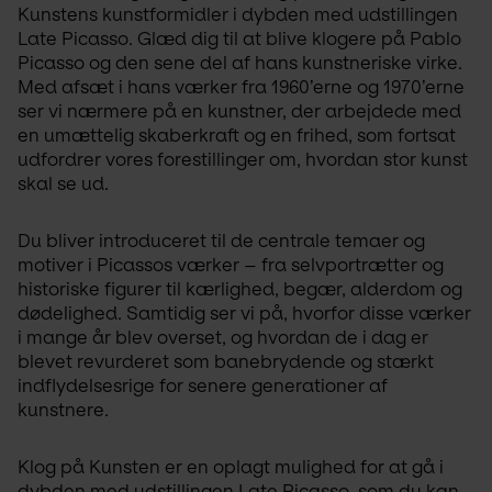
Kunstens kunstformidler i dybden med udstillingen 
Late Picasso. Glæd dig til at blive klogere på Pablo 
Picasso og den sene del af hans kunstneriske virke. 
Med afsæt i hans værker fra 1960’erne og 1970’erne 
ser vi nærmere på en kunstner, der arbejdede med 
en umættelig skaberkraft og en frihed, som fortsat 
udfordrer vores forestillinger om, hvordan stor kunst 
skal se ud.
Du bliver introduceret til de centrale temaer og 
motiver i Picassos værker – fra selvportrætter og 
historiske figurer til kærlighed, begær, alderdom og 
dødelighed. Samtidig ser vi på, hvorfor disse værker 
i mange år blev overset, og hvordan de i dag er 
blevet revurderet som banebrydende og stærkt 
indflydelsesrige for senere generationer af 
kunstnere.
Klog på Kunsten er en oplagt mulighed for at gå i 
dybden med udstillingen Late Picasso, som du kan 