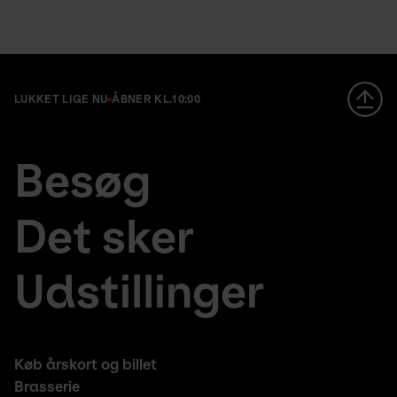
LUKKET LIGE NU
ÅBNER KL.
10:00
Footer
en
Besøg
large
fr
menu
de
Det sker
Udstillinger
Footer
Køb årskort og billet
middle
Brasserie