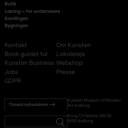
Butik
Læring – for undervisere
Samlingen
Bygningen
Footer
Kontakt
Om Kunsten
small
Book guidet tur
Lokaleleje
Kunsten Business
Webshop
Jobs
Presse
GDPR
Subscribe
Kunsten Museum of Modern 
Tilmeld nyhedsbrev
Art Aalborg
to
mail
Kong Christians Alle 50
9000 Aalborg