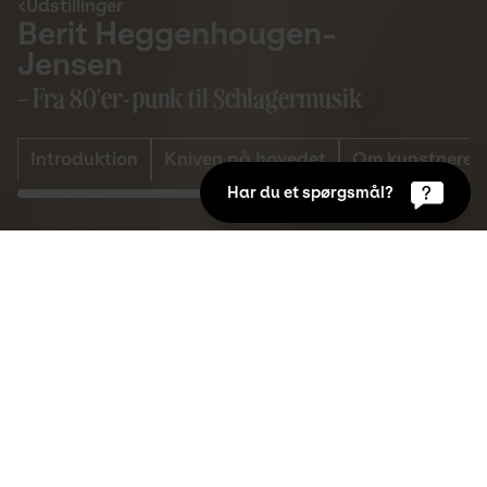
Udstillinger
Berit
 Heggenhougen-
Jensen
– Fra 80'er-punk til Schlagermusik
Introduktion
Kniven på hovedet
Om kunstneren
Har du et spørgsmål?
Udstillinger
26. mar 2026 til 9. aug 2026
I 2026 fylder Berit Heggenhougen-Jensen 70 
år. Det markerer Kunsten med Berit 
Heggenhougen-Jensens hidtil største 
museumsudstilling, der giver et 
dybdegående indblik i kunstnerens værker 
fra primært 1980’erne og 1990’erne - en tid 
præget fandenivoldsk energi og utæmmet 
vildskab på lærredet. 