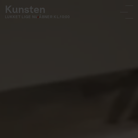
Kunsten
LUKKET LIGE NU
ÅBNER KL.
10:00