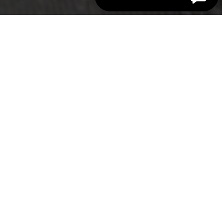
en
da
fr