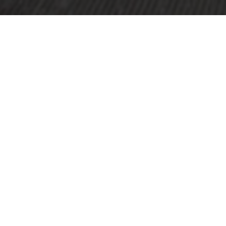
Om Kunsten
Klik her for at læse Kunstens årsberetn
2024
 | 
2023
 | 
2022
 | 
2021
 | 
2020
 | 
2019
 | 
20
JETZT GEÖFFNET
10:00-17:00
Footer
Besuch
large
menu
What's On