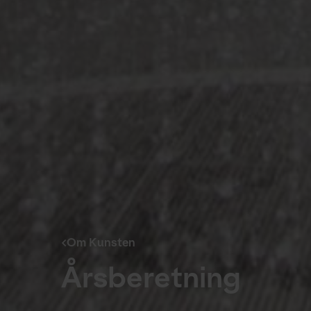
Om Kunsten
Årsberetning