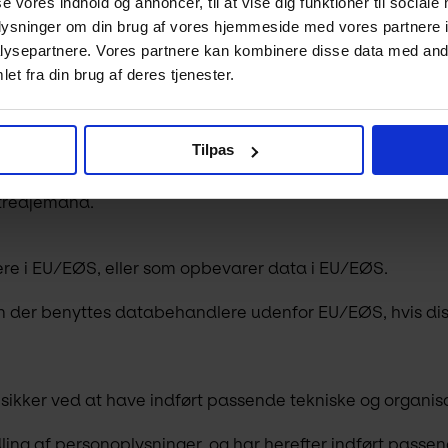
se vores indhold og annoncer, til at vise dig funktioner til sociale
systemer til at organisere vores arbejde, services, rådgiv
oplysninger om din brug af vores hjemmeside med vores partnere i
ysninger behandles ordentligt. Derfor stiller vi høje krav
ysepartnere. Vores partnere kan kombinere disse data med andr
inger er beskyttet.
et fra din brug af deres tjenester.
der (databehandlere), der håndterer personoplysninger p
Tilpas
l tredjemand.
e i EU/EØS, eller som opbevarer data i EU/EØS.
 kan der benyttes databehandlere udenfor EU/EØS, hvis di
sikker ved at have indført passende tekniske og organisa
ling af personoplysninger, og har herefter indført passen