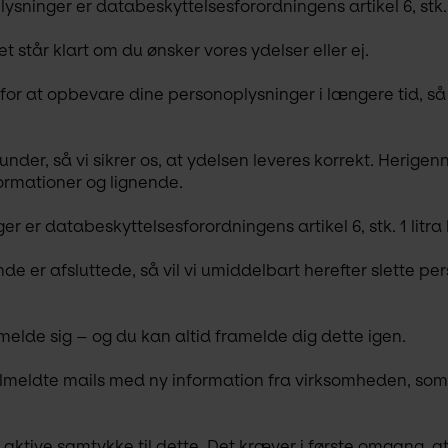
sninger er databeskyttelsesforordningens artikel 6, stk. 1 
 står klart om du ønsker vores ydelser eller ej.
v for at opbevare dine personoplysninger i længere tid, så
der, så vi sikrer os, at ydelsen leveres korrekt. Herige
formationer og lignende.
r er databeskyttelsesforordningens artikel 6, stk. 1 litra 
de er afsluttede, så vil vi umiddelbart herefter slette p
tilmelde sig – og du kan altid framelde dig dette igen.
lmeldte mails med ny information fra virksomheden, so
it aktive samtykke til dette. Det kræver i første omgang, a