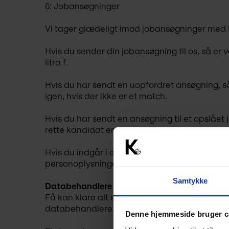
6: Jobansøgninger
Vi tager glædeligt imod jobansøgninger med 
Hvis du sender din jobansøgning til os, så er 
litra f.
Hvis du har sendt en uopfordret ansøgning, så
igen, hvis der ikke er et match.
Hvis du har sendt en ansøgning til et opslået j
rette kandidat er fundet til jobbet.
Hvis du indgår i et rekrutteringsforløb og/elle
personoplysninger i denne forbindelse.
Samtykke
Databehandlere
Få kan klare alt selv, og det samme gælder o
databehandlere.
Denne hjemmeside bruger c