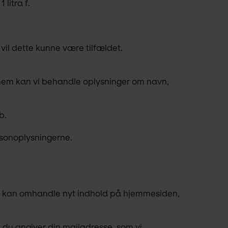
litra f.
 vil dette kunne være tilfældet.
nnem kan vi behandle oplysninger om navn, 
b.
ersonoplysningerne.
m kan omhandle nyt indhold på hjemmesiden, 
t du angiver din mailadresse, som vi 