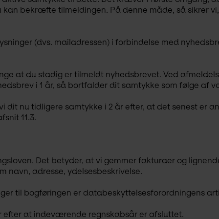
 kan bekræfte tilmeldingen. På denne måde, så sikrer vi, a
ysninger (dvs. mailadressen) i forbindelse med nyhedsbr
nge at du stadig er tilmeldt nyhedsbrevet. Ved afmeldels
yhedsbrev i 1 år, så bortfalder dit samtykke som følge af vo
it nu tidligere samtykke i 2 år efter, at det senest er an
nit 11.3.
gsloven. Det betyder, at vi gemmer fakturaer og lignende 
m navn, adresse, ydelsesbeskrivelse.
r til bogføringen er databeskyttelsesforordningens artikel
 efter at indeværende regnskabsår er afsluttet.