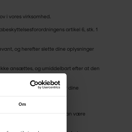
v i vores virksomhed.
eskyttelsesforordningens artikel 6, stk. 1 
nt, og herefter slette dine oplysninger 
u ikke ansættes, og umiddelbart efter at den 
on om hvordan, at vi behandler dine 
Om
 leverandører, hvoraf nogle kan være 