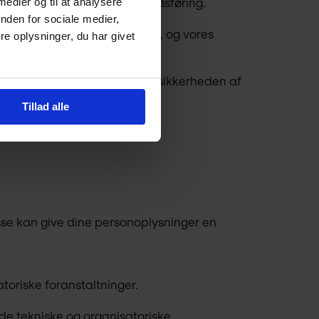
 medier og til at analysere
ning, IT-hosting eller markedsføring.
nden for sociale medier,
 til vores samarbejdspartnere, og vores 
e oplysninger, du har givet
å vores vegne for at højne sikkerheden af 
Tillad alle
sse kan give dine personoplysninger en 
toriske foranstaltninger.
de tekniske og organisatoriske 