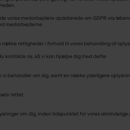
rheden.
t holde vores medarbejdere opdaterede om GDPR via løbe
ed medarbejderne.
række rettigheder i forhold til vores behandling af oply
 du kontakte os, så vi kan hjælpe dig med dette.
 som vi behandler om dig, samt en række yderligere oplysnin
selv rettet.
oplysninger om dig, inden tidspunktet for vores almindelige