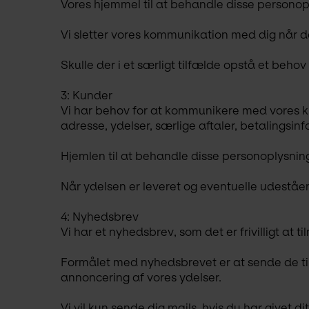
Vores hjemmel til at behandle disse personoply
Vi sletter vores kommunikation med dig når det
Skulle der i et særligt tilfælde opstå et beho
3: Kunder
Vi har behov for at kommunikere med vores kun
adresse, ydelser, særlige aftaler, betalingsin
Hjemlen til at behandle disse personoplysninge
Når ydelsen er leveret og eventuelle udeståen
4: Nyhedsbrev
Vi har et nyhedsbrev, som det er frivilligt at 
Formålet med nyhedsbrevet er at sende de ti
annoncering af vores ydelser.
Vi vil kun sende dig mails, hvis du har givet d