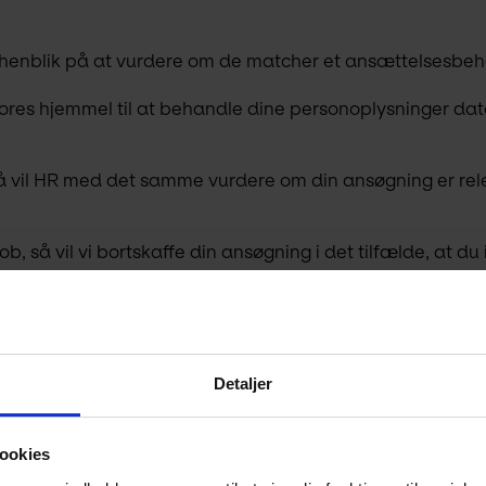
henblik på at vurdere om de matcher et ansættelsesbeho
vores hjemmel til at behandle dine personoplysninger datab
 vil HR med det samme vurdere om din ansøgning er releva
ob, så vil vi bortskaffe din ansøgning i det tilfælde, at d
r ansættes til jobbet, så vil vi give dig særskilt informati
Detaljer
s. Vi har derfor samarbejdspartnere, samt benytter os af
ookies