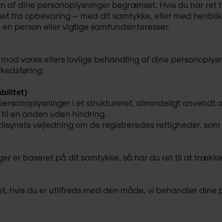
ngen af dine personoplysninger begrænset. Hvis du har ret 
t fra opbevaring – med dit samtykke, eller med henblik 
e en person eller vigtige samfundsinteresser.
else mod vores ellers lovlige behandling af dine personoply
rkedsføring.
bilitet)
e personoplysninger i et struktureret, almindeligt anvendt
til en anden uden hindring.
lsynets vejledning om de registreredes rettigheder, som 
r er baseret på dit samtykke, så har du ret til at trække
ynet, hvis du er utilfreds med den måde, vi behandler dine