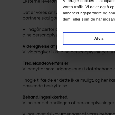
Vi bruger cookies til at tilpas
Eksterne leverandører kan eksempelvis levere 
vores trafik. Vi deler også 
Det er vores ansvar at sikre, at dine personopl
annonceringspartnere og anal
partnere skal garantere, at dine personoplysn
dem, eller som de har indsaml
Vi indgår derfor aftaler herom med virksomhe
dine personoplysninger.
Afvis
Videregivelse af personoplysninger
Vi videregiver ikke dine personoplysninger ti
Tredjelandeoverførsler
Vi benytter som udgangspunkt databehandler
I nogle tilfælde er dette ikke muligt, og her
passende beskyttelse.
Behandlingssikkerhed
Vi holder behandlingen af personoplysninger 
Vi har lavet risikovurderinger af vores behand