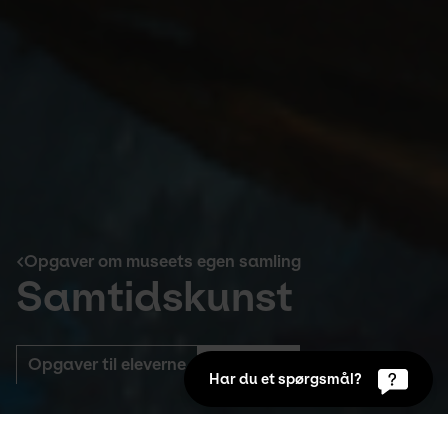
Opgaver om museets egen samling
Samtidskunst
Opgaver til eleverne
Lærerinfo
Har du et spørgsmål?
Opgaver om museets egen samling