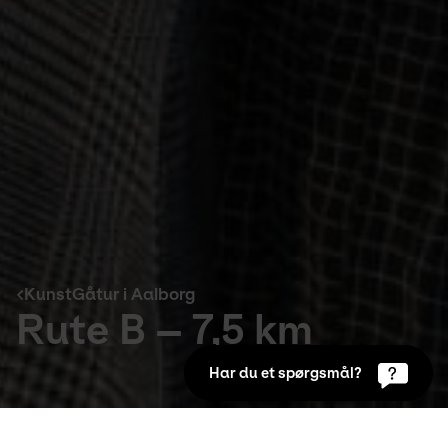
KunstGåtur i Aalborg
Rute B – 7,5 km
Har du et spørgsmål?
KunstGåtur i Aalborg