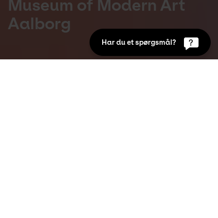
Museum of Modern Art
Aalborg
Har du et spørgsmål?
Presse og nyheder
23. Sep 2024
Den internationalt anerkendte modedesigner 
Stine Goya har kurateret og iscenesat en 
poetisk særudstilling med nøje udvalgte 
værker fra Kunstens samling. Resultatet er 
en æstetisk, intuitiv kunstoplevelse, der 
berører spørgsmål om adskillelse, længsel, 
drømme og begær.
”At kunne forene mit personlige og kreative 
udgangspunkt fra modens verden med kunst og en 
unik arkitektur i dette samarbejde med Kunsten er en 
drøm, der går i opfyldelse,”
 siger Stine Goya.