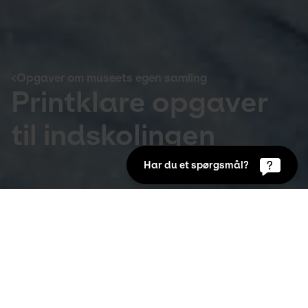
Opgaver om museets egen samling
Printklare opgaver
til indskolingen
Har du et spørgsmål?
Opgaver om museets egen samling
Vi har dykket ned i Kunstens store kunstsamling, og 
fundet på nogle sjove, lærerige og sansende 
opgaver til nogle af kunstværkerne. I opgaverne 
skal eleverne både måle, lave historier og være 
kreative selv. Du kan udvælge nogle af 
opgavearkene eller bruge dem alle i din 