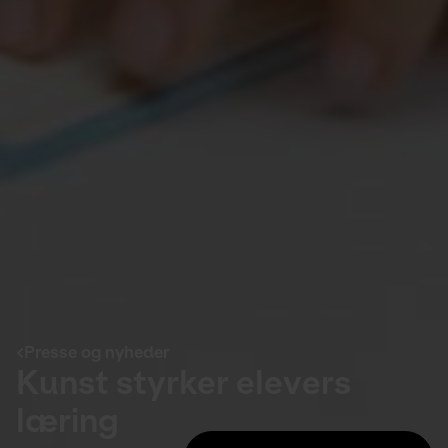
Presse og nyheder
Kunst styrker elevers
læring