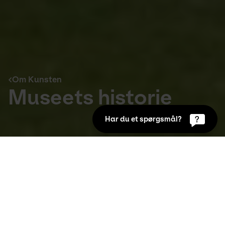
Om Kunsten
Museets historie
Har du et spørgsmål?
Om Kunsten
Aalborg Kunstmuseum har rødder tilbage til 
1870erne men har gennem årene undergået 
en kæmpe forvandling, hvilket kan aflæses i 
museets skiftende navne, i de 
bygningsmæssige rammer og i 
kunstsamlingens karakter.