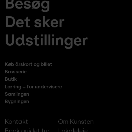
Besøg
large
fr
menu
de
Det sker
Udstillinger
Footer
Køb årskort og billet
middle
Brasserie
Butik
Læring – for undervisere
Samlingen
Bygningen
Footer
Kontakt
Om Kunsten
small
Book guidet tur
Lokaleleje