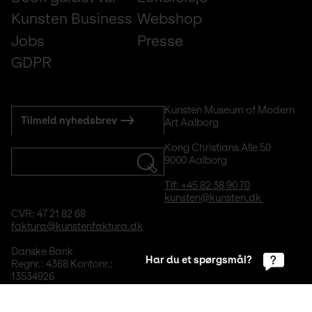
Kunsten Business
Webshop
Jobs
Presse
GDPR
Subscribe
Kunsten Museum of Modern 
Tilmeld nyhedsbrev
Art Aalborg
to
mail
Kong Christians Alle 50
9000 Aalborg
Tlf: +45 82 38 90 70
kunsten@kunsten.dk 
CVR: 47 21 82 68
faktura@kunstenfaktura.dk
Danske Bank
Har du et spørgsmål?
Regnr.: 4368 Kontonr.: 
13534926