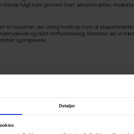
der havde fulgt ham gennem livet: selvportrætter, muskete
om en kunstner, der aldrig holdt op med at eksperimenter
anebrydende og dybt indflydelsesrig. Sammen ser vi nærm
rdrer og inspirerer.
Detaljer
ookies