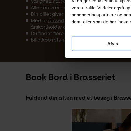
Vi bruger cookies til at tilpas
Varighed ca. 50 min.
Alle kan være med – uanset forudgående v
vores trafik. Vi deler også 
Din billet giver adgang til museet fra kl. 10
annonceringspartnere og anal
Med et
årskort
har du fri entré til museet å
dem, eller som de har indsaml
årskortholder og en gæst.
Du finder flere arrangementer i Kunstens
k
Billetkøb refunderes kun i tilfælde af aflysn
Afvis
Book Bord i Brasseriet
Fuldend din aften med et besøg i Brass