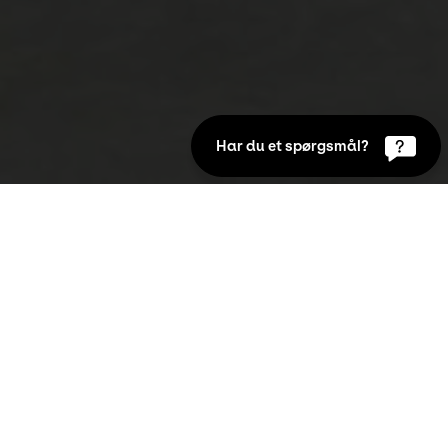
Har du et spørgsmål?
tiviteter på Kunsten i kartoffelferien
llesskab, der trækker den samme luft ned i 
f FN's verdensmål om blandt andet sundhed, 