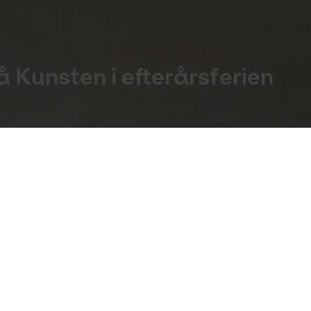
å Kunsten i efterårsferien
 eller brug fantasien med et væld af kreative ak
d en udånding - og indimellem er vi ét stort, globalt fæ
e kunstprojekt af Jeppe Hein og ART 2030, inspireret a