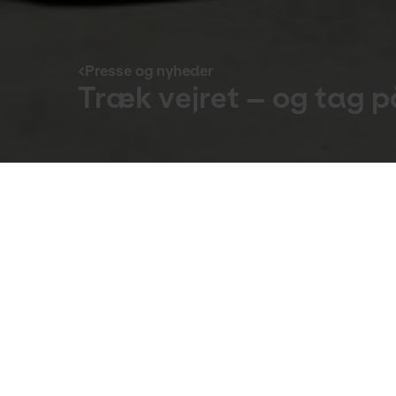
Presse og nyheder
Træk vejret – og tag p
Presse og nyheder
30. Sep 2019
Træk vejret dybt sammen med Jeppe Hein,
Livet begynder med en indånding og slutter me
lungerne.
Det er baggrunden for et verdensomspændend