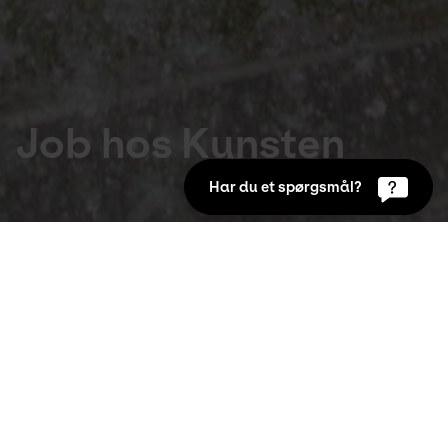
Job hos Kunsten
Har du et spørgsmål?
CLOSED NOW
OPENING AT
10:00
Footer
da
Visit
large
fr
menu
de