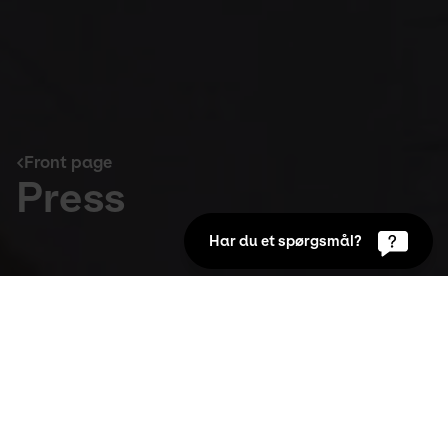
Front page
Press
Har du et spørgsmål?
Front page
Press inquiries:
Amalie Bejstrup
PR and Marketing Manager
+45 24 62 99 93
AB@utzoncenter.dk