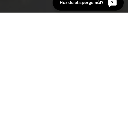
Har du et spørgsmål?
Opgaver om museets egen samling
Kunsten ejer to af den danske symbolismes 
mesterstykker, nemlig Harald Slott-Møllers 
Primavera og J. F. Willumsens To Bretagnekoner 
skilles efter en Passiar. Her finder du ideer til 
undervisningsforløb, samt forslag til tekstlæsning og 
elevopgaver.
Introduktion til symbolisme
Janne Teller og Primavera