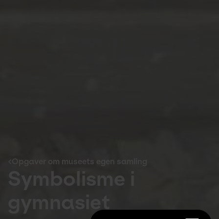
Opgaver om museets egen samling
Symbolisme i
gymnasiet