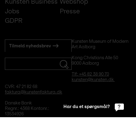
Kunsten Business
Webshop
Jobs
Presse
GDPR
Subscribe
Kunsten Museum of Modern 
Tilmeld nyhedsbrev
Art Aalborg
to
mail
Kong Christians Alle 50
9000 Aalborg
Tlf: +45 82 38 90 70
kunsten@kunsten.dk 
CVR: 47 21 82 68
faktura@kunstenfaktura.dk
Danske Bank
Har du et spørgsmål?
Regnr.: 4368 Kontonr.: 
13534926
Footer