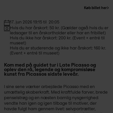
Køb billet her
17. jun 2026 19:15 til  20:05
Hvis du har årskort: 50 kr. (Gælder også hvis du er 
ledsager til en årskortholder eller har en fribillet)
Hvis du ikke har årskort: 200 kr. (Event + entré til 
museet)
Hvis du er studerende og ikke har årskort: 160 kr. 
(Event + entré til museet)
Kom med på guidet tur i Late Picasso og 
oplev den rå, legende og kompromisløse 
kunst fra Picassos sidste leveår.
I sine sene værker arbejdede Picasso med en 
umættelig skaberkraft. Med kraftfulde farver, brede 
penselstrøg og en næsten barnlig nysgerrighed 
vendte han igen og igen tilbage til motiver, der 
havde fulgt ham gennem livet: selvportrætter, 