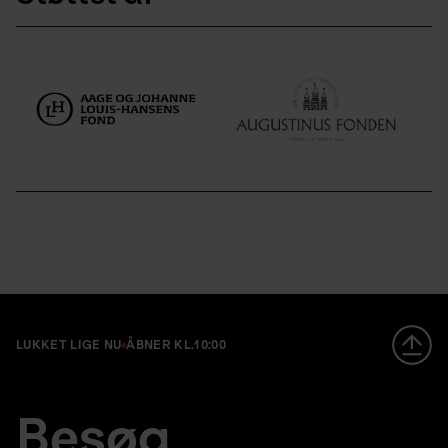
LUKKET LIGE NU
ÅBNER KL.
10:00
Footer
en
Besøg
large
fr