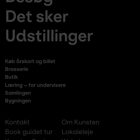
menu
de
Det sker
Udstillinger
Footer
Køb årskort og billet
middle
Brasserie
Butik
Læring – for undervisere
Samlingen
Bygningen
Footer
Kontakt
Om Kunsten
small
Book guidet tur
Lokaleleje