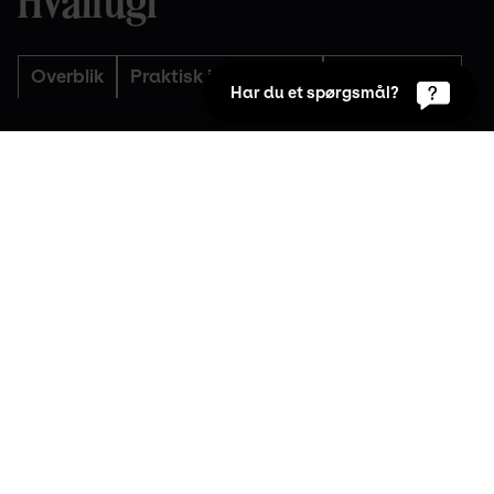
Overblik
Praktisk information
Picasso-Lab
Har du et spørgsmål?
Kunsten Summer Lounge
Køb årskort eller dagsbillet her
1. Jul 2026 15:00 to  20:30
Billetpris pr person
Adgang er gratis med årskort
Dagsbilletter til Summer Lounge kan købes for 
350kr pr person
Kategorier
Kunsten Summer Lounge > 
Hvad betyder kærlighedsrelationer egentlig 
for vores liv?