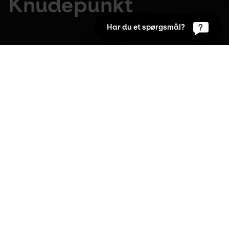
Knudepunkt
Har du et spørgsmål?
Udstillinger
Feb 6th 2025 to Apr 21st 2025
Kom tæt på det groteske og fascinerende, 
når Michael Kvium bringer liv til kroppens 
skjulte univers. Og udfordrer dig til at se 
indad.
Vi taler om at "se indad" som evnen til at reflektere 
over os selv og erkende personlige, ikke-så-
flatterende træk. Den danske billedkunstner 
Michael Kvium mestrer denne øvelse til perfektion.
I værkserien Akademi (1991) med 60 oliemalerier og 
tilhørende skitsebøger kigger Kvium indad i mest 