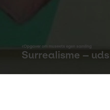
Opgaver om museets egen samling
Surrealisme – uds
Opgaver om museets egen samling
OPEN NOW
10:00-17:00
Footer