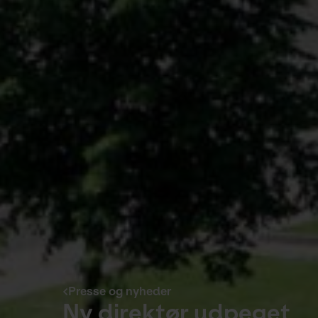
Presse og nyheder
Ny direktør udpeget