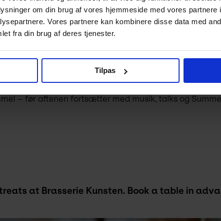
oplysninger om din brug af vores hjemmeside med vores partnere i
ysepartnere. Vores partnere kan kombinere disse data med andr
et fra din brug af deres tjenester.
casso-Lab ekstra åbent fra kl. 15.15–17.00.
Tilpas
immel – før aftenen fortsætter med musik, talks og Summ
treats at Brasserie Kunsten. Book a table in adv