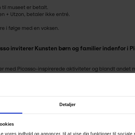
 til museet er betalt.
n + Utzon, betaler ikke entré.
re i følge med en voksen.
sso inviterer Kunsten børn og familier indenfor i P
med Picasso-inspirerede aktiviteter og blandt andet mal
igter.
kan være med – også selvom man ikke føler sig særligt kr
Detaljer
ookies
se vores indhold og annoncer, til at vise dig funktioner til sociale