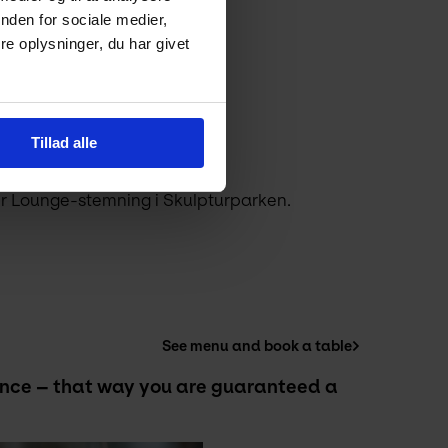
nden for sociale medier,
e oplysninger, du har givet
Tillad alle
er Lounge-stemning i Skulpturparken.
See menu and book a table
ance – that way you are guaranteed a 