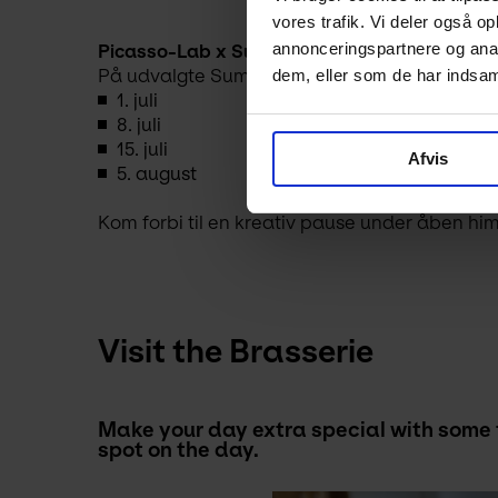
vores trafik. Vi deler også 
annonceringspartnere og anal
Picasso-Lab x Summer Lounge
dem, eller som de har indsaml
På udvalgte Summer Lounge-onsdage holder Pi
1. juli
8. juli
15. juli
Afvis
5. august
Kom forbi til en kreativ pause under åben h
Visit the Brasserie
Make your day extra special with some 
spot on the day.