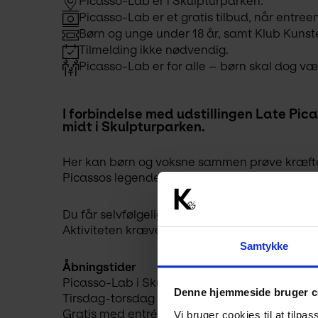
Picasso-Lab er i Skulpturparken.
Picasso-Lab er et gratis tilbud, når entreen
Børn og unge under 18 år, samt Klub Kunste
Tilmelding ikke nødvendig.
Picasso-Lab er for alle – børn skal dog væ
I forbindelse med udstillingen Late Pica
midt i Skulpturparken.
Her kan børn og voksne sammen prøve kræfter 
Picassos legende portrætter og keramiske ans
Du får selvfølgelig tallerkenen med hjem. 
Aktiviteten kræver ingen tilmelding, og alle 
Samtykke
Åbningstider
Picasso-Lab i Skulpturparken
Denne hjemmeside bruger c
Tirsdag-torsdag samt søndag kl. 12.00–15.00
Gratis med entré til museet
Vi bruger cookies til at tilpas