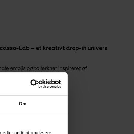
icasso-Lab – et kreativt drop-in univers 
e emojis på tallerkner inspireret af 
eativ hjemmefra.
Om
 medier og til at analysere