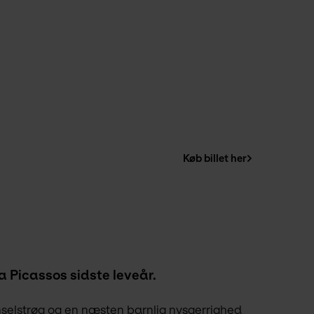
Køb billet her
a Picassos sidste leveår.
selstrøg og en næsten barnlig nysgerrighed 