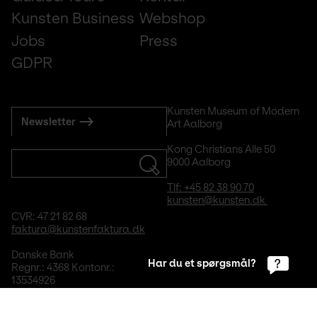
Kunsten Business
Webshop
Jobs
Press
GDPR
Subscribe
Kunsten Museum of Modern 
Newsletter
Art Aalborg
to
mail
Kong Christians Alle 50
9000 Aalborg
Tlf: +45 82 38 90 70
kunsten@kunsten.dk 
CVR: 47 21 82 68
faktura@kunstenfaktura.dk
Danske Bank
Har du et spørgsmål?
Regnr.: 4368 Kontonr.: 
13534926