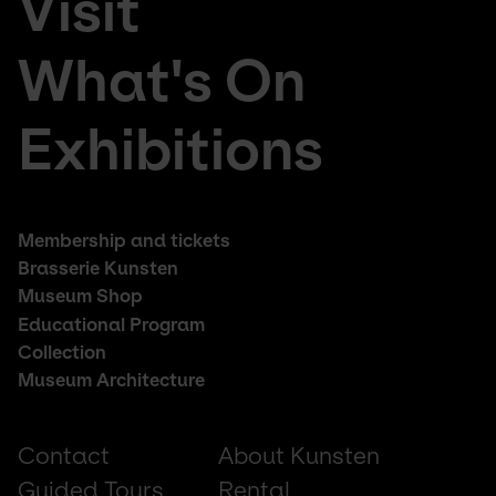
Visit
large
fr
menu
de
What's On
Exhibitions
Footer
Membership and tickets
middle
Brasserie Kunsten
Museum Shop
Educational Program
Collection
Museum Architecture
Footer
Contact
About Kunsten
small
Guided Tours
Rental