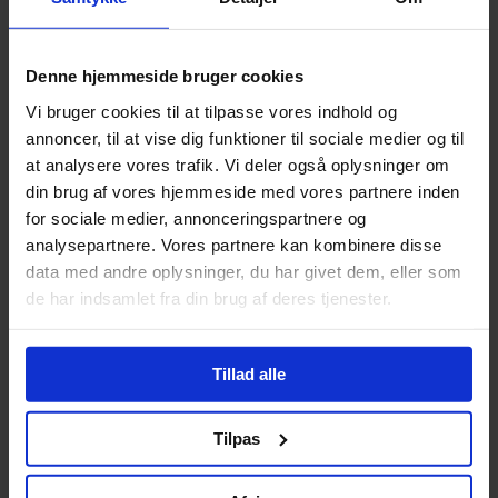
Book a table in the Brasserie
Denne hjemmeside bruger cookies
See the menu and book a table
Vi bruger cookies til at tilpasse vores indhold og
Complete your evening with a visit to 
annoncer, til at vise dig funktioner til sociale medier og til
Brasserie Kunsten, offering edible 
masterpieces and a warm, welcoming 
at analysere vores trafik. Vi deler også oplysninger om
atmosphere.
din brug af vores hjemmeside med vores partnere inden
for sociale medier, annonceringspartnere og
analysepartnere. Vores partnere kan kombinere disse
data med andre oplysninger, du har givet dem, eller som
de har indsamlet fra din brug af deres tjenester.
Tillad alle
Tilpas