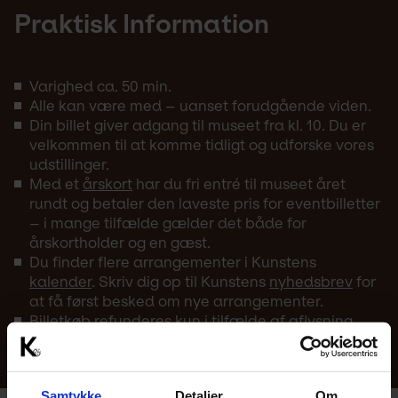
Praktisk Information
Varighed ca. 50 min.
Alle kan være med – uanset forudgående viden.
Din billet giver adgang til museet fra kl. 10. Du er
velkommen til at komme tidligt og udforske vores
udstillinger.
Med et
årskort
har du fri entré til museet året
rundt og betaler den laveste pris for eventbilletter
– i mange tilfælde gælder det både for
årskortholder og en gæst.
Du finder flere arrangementer i Kunstens
kalender
. Skriv dig op til Kunstens
nyhedsbrev
for
at få først besked om nye arrangementer.
Billetkøb refunderes kun i tilfælde af aflysning.
Samtykke
Detaljer
Om