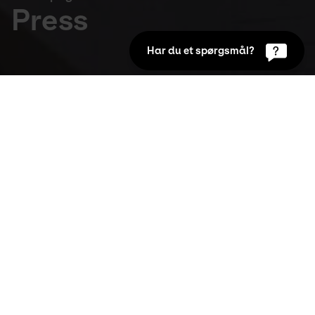
Press
Har du et spørgsmål?
Front page
Press inquiries:
Amalie Bejstrup
PR and Marketing Manager
+45 24 62 99 93
AB@utzoncenter.dk
Photos from Kunsten
Click for media archive
Logo
Click here for Kunsten's logo